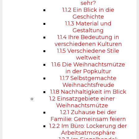
sehr?
1.1.2
Ein Blick in die
Geschichte
1.1.3
Material und
Gestaltung
1.1.4
Ihre Bedeutung in
verschiedenen Kulturen
1.1.5
Verschiedene Stile
weltweit
1.1.6
Die Weihnachtsmütze
in der Popkultur
1.1.7
Selbstgemachte
Weihnachtsfreude
1.1.8
Nachhaltigkeit im Blick
1.2
Einsatzgebiete einer
Weihnachtsmütze
1.2.1
Zuhause bei der
Familie: Gemeinsam feiern
1.2.2
Im Büro: Lockerung der
Arbeitsatmosphäre