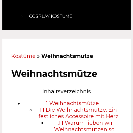
COSPLAY KOSTÜME
Kostüme
»
Weihnachtsmütze
Weihnachtsmütze
Inhaltsverzeichnis
1
Weihnachtsmütze
1.1
Die Weihnachtsmütze: Ein
festliches Accessoire mit Herz
1.1.1
Warum lieben wir
Weihnachtsmützen so