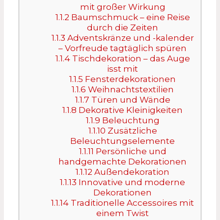
mit großer Wirkung
1.1.2
Baumschmuck – eine Reise
durch die Zeiten
1.1.3
Adventskränze und -kalender
– Vorfreude tagtäglich spüren
1.1.4
Tischdekoration – das Auge
isst mit
1.1.5
Fensterdekorationen
1.1.6
Weihnachtstextilien
1.1.7
Türen und Wände
1.1.8
Dekorative Kleinigkeiten
1.1.9
Beleuchtung
1.1.10
Zusätzliche
Beleuchtungselemente
1.1.11
Persönliche und
handgemachte Dekorationen
1.1.12
Außendekoration
1.1.13
Innovative und moderne
Dekorationen
1.1.14
Traditionelle Accessoires mit
einem Twist