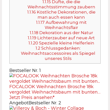
1.1.15
Düfte, die die
Weihnachtsstimmung zaubern
1.1.16
Köstliche Dekorationen, die
man auch essen kann
1.1.17
Aufbewahrung mit
Weihnachtsflair
1.1.18
Dekoration aus der Natur
1.1.19
Lichterzauber auf neue Art
1.1.20
Spezielle kleine Helferlein
1.2
Schlussgedanken:
Weihnachtsaccessoires als Spiegel
unseres Stils
Bestseller Nr. 1
FOCALOOK Weihnachten Brosche 18k
vergoldet Weihnachtsbaum mit bunten…
Jetzt Preis ansehen*
Angebot
Bestseller Nr. 2