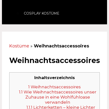
COSPLAY KOSTÜME
Kostüme
»
Weihnachtsaccessoires
Weihnachtsaccessoires
Inhaltsverzeichnis
1
Weihnachtsaccessoires
1.1
Wie Weihnachtsaccessoires unser
Zuhause in eine Wohlfühloase
verwandeln
1.1.1
Lichterketten – kleine Lichter