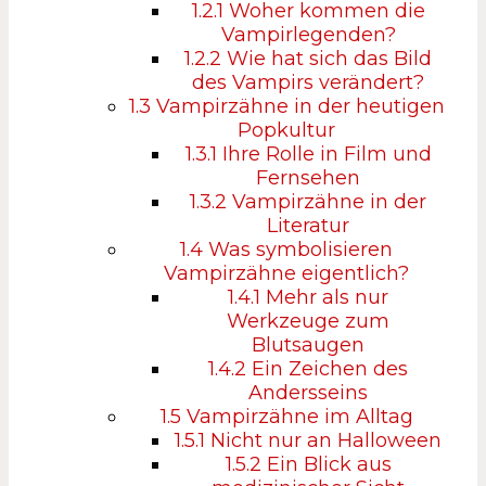
1.2.1
Woher kommen die
Vampirlegenden?
1.2.2
Wie hat sich das Bild
des Vampirs verändert?
1.3
Vampirzähne in der heutigen
Popkultur
1.3.1
Ihre Rolle in Film und
Fernsehen
1.3.2
Vampirzähne in der
Literatur
1.4
Was symbolisieren
Vampirzähne eigentlich?
1.4.1
Mehr als nur
Werkzeuge zum
Blutsaugen
1.4.2
Ein Zeichen des
Andersseins
1.5
Vampirzähne im Alltag
1.5.1
Nicht nur an Halloween
1.5.2
Ein Blick aus