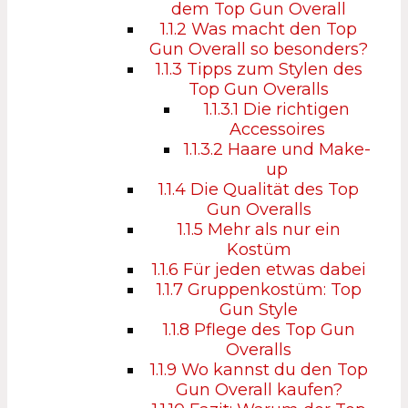
dem Top Gun Overall
1.1.2
Was macht den Top
Gun Overall so besonders?
1.1.3
Tipps zum Stylen des
Top Gun Overalls
1.1.3.1
Die richtigen
Accessoires
1.1.3.2
Haare und Make-
up
1.1.4
Die Qualität des Top
Gun Overalls
1.1.5
Mehr als nur ein
Kostüm
1.1.6
Für jeden etwas dabei
1.1.7
Gruppenkostüm: Top
Gun Style
1.1.8
Pflege des Top Gun
Overalls
1.1.9
Wo kannst du den Top
Gun Overall kaufen?