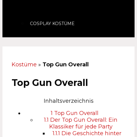
COSPLAY KOSTÜME
Kostüme
»
Top Gun Overall
Top Gun Overall
Inhaltsverzeichnis
1
Top Gun Overall
1.1
Der Top Gun Overall: Ein
Klassiker für jede Party
1.1.1
Die Geschichte hinter