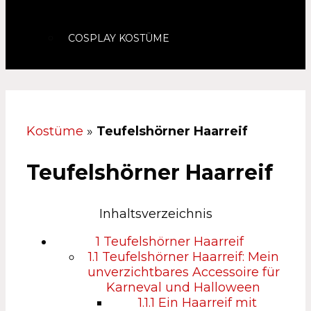
COSPLAY KOSTÜME
Kostüme
»
Teufelshörner Haarreif
Teufelshörner Haarreif
Inhaltsverzeichnis
1
Teufelshörner Haarreif
1.1
Teufelshörner Haarreif: Mein
unverzichtbares Accessoire für
Karneval und Halloween
1.1.1
Ein Haarreif mit