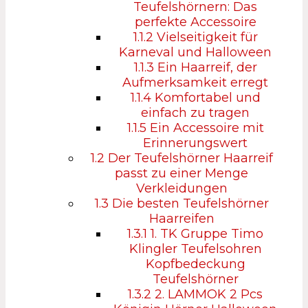
Teufelshörnern: Das
perfekte Accessoire
1.1.2
Vielseitigkeit für
Karneval und Halloween
1.1.3
Ein Haarreif, der
Aufmerksamkeit erregt
1.1.4
Komfortabel und
einfach zu tragen
1.1.5
Ein Accessoire mit
Erinnerungswert
1.2
Der Teufelshörner Haarreif
passt zu einer Menge
Verkleidungen
1.3
Die besten Teufelshörner
Haarreifen
1.3.1
1. TK Gruppe Timo
Klingler Teufelsohren
Kopfbedeckung
Teufelshörner
1.3.2
2. LAMMOK 2 Pcs