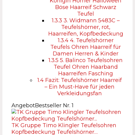
Königin Hörner Halloween
Böse Haarreif Schwarz
Teufel
1.3.3
3. Widmann 5483C –
Teufelshörner, rot,
Haarreifen, Kopfbedeckung
1.3.4
4. Teufelshörner
Teufels Ohren Haarreif für
Damen Herren & Kinder
1.3.5
5. Balinco Teufelsohren
Teufel Ohren Haarband
Haarreifen Fasching
1.4
Fazit: Teufelshörner Haarreif
– Ein Must-Have für jeden
Verkleidungsfan
Angebot
Bestseller Nr. 1
TK Gruppe Timo Klingler Teufelsohren
Kopfbedeckung Teufelshörner…