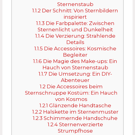
Sternenstaub
1.1.2
Der Schnitt: Von Sternbildern
inspiriert
1.1.3
Die Farbpalette: Zwischen
Sternenlicht und Dunkelheit
1.1.4
Die Verzierung: Strahlende
Details
1.1.5
Die Accessoires: Kosmische
Begleiter
1.1.6
Die Magie des Make-ups: Ein
Hauch von Sternenstaub
1.1.7
Die Umsetzung: Ein DIY-
Abenteuer
1.2
Die Accessoires beim
Sternschnuppe Kostüm: Ein Hauch
von Kosmos
1.2.1
Glänzende Handtasche
1.2.2
Halskette im Sternenmuster
1.2.3
Schimmernde Handschuhe
1.2.4
Sternenverzierte
Strumpfhose