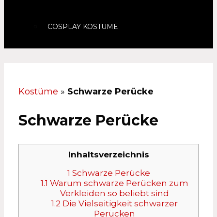
COSPLAY KOSTÜME
Kostüme
»
Schwarze Perücke
Schwarze Perücke
Inhaltsverzeichnis
1
Schwarze Perücke
1.1
Warum schwarze Perücken zum
Verkleiden so beliebt sind
1.2
Die Vielseitigkeit schwarzer
Perücken