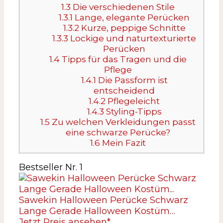
1.3
Die verschiedenen Stile
1.3.1
Lange, elegante Perücken
1.3.2
Kurze, peppige Schnitte
1.3.3
Lockige und naturtexturierte
Perücken
1.4
Tipps für das Tragen und die
Pflege
1.4.1
Die Passform ist
entscheidend
1.4.2
Pflegeleicht
1.4.3
Styling-Tipps
1.5
Zu welchen Verkleidungen passt
eine schwarze Perücke?
1.6
Mein Fazit
Bestseller Nr. 1
Sawekin Halloween Perücke Schwarz
Lange Gerade Halloween Kostüm…
Jetzt Preis ansehen*