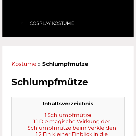
COSPLAY KOSTÜME
Kostüme
»
Schlumpfmütze
Schlumpfmütze
Inhaltsverzeichnis
1
Schlumpfmütze
1.1
Die magische Wirkung der
Schlumpfmütze beim Verkleiden
1.2
Ein kleiner Einblick in die