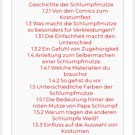
Geschichte der Schlumpfmütze
1.2.1
Von den Comics zum
Kostümfest
1.3
Was macht die Schlumpfmütze
so besonders für Verkleidungen?
1.3.1
Die Einfachheit macht den
Unterschied
1.3.2
Ein Gefühl von Zugehörigkeit
1.4
Anleitung zum Selbermachen
einer Schlumpfmütze
1.4.1
Welche Materialien du
brauchst
1.4.2
So gehst du vor
1.5
Unterschiedliche Farben der
Schlumpfmütze
1.5.1
Die Bedeutung hinter der
roten Mütze von Papa Schlumpf
1.5.2
Warum tragen die anderen
Schlümpfe Weiß?
1.5.3
Einfluss auf die Auswahl von
Kostümen