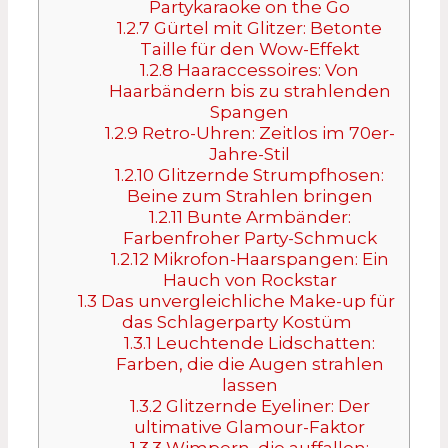
Partykaraoke on the Go
1.2.7
Gürtel mit Glitzer: Betonte
Taille für den Wow-Effekt
1.2.8
Haaraccessoires: Von
Haarbändern bis zu strahlenden
Spangen
1.2.9
Retro-Uhren: Zeitlos im 70er-
Jahre-Stil
1.2.10
Glitzernde Strumpfhosen:
Beine zum Strahlen bringen
1.2.11
Bunte Armbänder:
Farbenfroher Party-Schmuck
1.2.12
Mikrofon-Haarspangen: Ein
Hauch von Rockstar
1.3
Das unvergleichliche Make-up für
das Schlagerparty Kostüm
1.3.1
Leuchtende Lidschatten:
Farben, die die Augen strahlen
lassen
1.3.2
Glitzernde Eyeliner: Der
ultimative Glamour-Faktor
1.3.3
Wimpern, die auffallen: