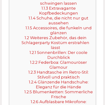
schwingen lassen
1.1.3
Extravagante
Kopfbedeckungen
1.1.4
Schuhe, die nicht nur gut
aussehen
1.1.5
Accessoires, die funkeln und
glänzen
1.2
Weiteres Zubehör, das dein
Schlagerparty Kostüm erstrahlen
lässt
1.2.1
Sonnenbrillen: Der coole
Durchblick
1.2.2
Federboa: Glamouröser
Glamour
1.2.3
Handtasche im Retro-Stil:
Stilvoll und praktisch
1.2.4
Glänzende Handschuhe:
Eleganz für die Hände
1.2.5
Blumenketten: Sommerliche
Frische
1.2.6
Aufblasbare Mikrofone: