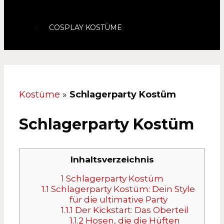
COSPLAY KOSTÜME
Kostüme
»
Schlagerparty Kostüm
Schlagerparty Kostüm
Inhaltsverzeichnis
1
Schlagerparty Kostüm
1.1
Schlagerparty Kostüm: Dein Style
für die ultimative Party
1.1.1
Der Kickstart: Das Oberteil
1.1.2
Hosen, die die Hüften