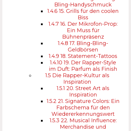
Bling-Handyschmuck
1.4.6
15. Grills für den coolen
Biss
1.4.7
16. Der Mikrofon-Prop:
Ein Muss für
Bühnenpräsenz
1.4.8
17. Bling-Bling-
Geldbörsen
1.4.9
18. Statement-Tattoos
1.4.10
19. Der Rapper-Style
im Duft: Parfum als Finish
1.5
Die Rapper-Kultur als
Inspiration
1.5.1
20. Street Art als
Inspiration
1.5.2
21. Signature Colors: Ein
Farbschema für den
Wiedererkennungswert
1.5.3
22. Musical Influence:
Merchandise und