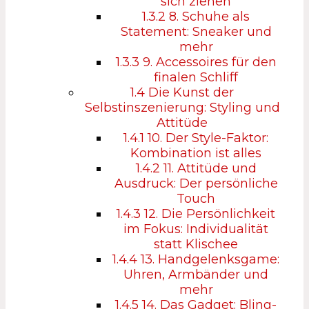
sich ziehen
1.3.2
8. Schuhe als
Statement: Sneaker und
mehr
1.3.3
9. Accessoires für den
finalen Schliff
1.4
Die Kunst der
Selbstinszenierung: Styling und
Attitüde
1.4.1
10. Der Style-Faktor:
Kombination ist alles
1.4.2
11. Attitüde und
Ausdruck: Der persönliche
Touch
1.4.3
12. Die Persönlichkeit
im Fokus: Individualität
statt Klischee
1.4.4
13. Handgelenksgame:
Uhren, Armbänder und
mehr
1.4.5
14. Das Gadget: Bling-