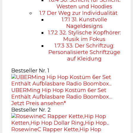
1.6.4
30. Schicht für Schicht:
Westen und Hoodies
1.7
Der Weg zur Individualität
1.7.1
31. Kunstvolle
Nageldesigns
1.7.2
32. Stylische Kopfhörer:
Musik im Fokus
1.7.3
33. Der Schriftzug:
Personalisierte Schriftzüge
auf Kleidung
Bestseller Nr. 1
UBERMing Hip Hop Kostüm 6er Set
Enthält Aufblasbare Radio Boombox…
Jetzt Preis ansehen*
Bestseller Nr. 2
RosewineC Rapper Kette,Hip Hop