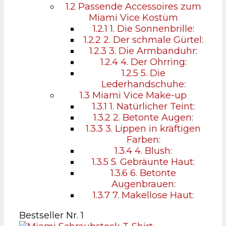
1.2
Passende Accessoires zum
Miami Vice Kostüm
1.2.1
1. Die Sonnenbrille:
1.2.2
2. Der schmale Gürtel:
1.2.3
3. Die Armbanduhr:
1.2.4
4. Der Ohrring:
1.2.5
5. Die
Lederhandschuhe:
1.3
Miami Vice Make-up
1.3.1
1. Natürlicher Teint:
1.3.2
2. Betonte Augen:
1.3.3
3. Lippen in kräftigen
Farben:
1.3.4
4. Blush:
1.3.5
5. Gebräunte Haut:
1.3.6
6. Betonte
Augenbrauen:
1.3.7
7. Makellose Haut:
Bestseller Nr. 1