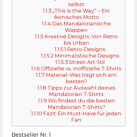
selbst
1.1.3
„This is the Way“ – Ein
ikonisches Motto
1.1.4
Das Mandalorianische
Wappen
1.1.5
Kreative Designs: Von Retro
bis Urban
1.1.5.1
Retro-Designs
1.1.5.2
Minimalistische Designs
1.1.5.3
Street-Art-Stil
1.1.6
Offizielle vs. inoffizielle T-Shirts
1.1.7
Material: Was trägt sich am
besten?
1.1.8
Tipps zur Auswahl deines
Mandalorian T-Shirts
1.1.9
Wo findest du die besten
Mandalorian T-Shirts?
1.1.10
Fazit: Ein Must-Have für jeden
Fan
Bestseller Nr. 1