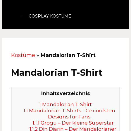
COSPLAY KOSTÜME
Kostüme
»
Mandalorian T-Shirt
Mandalorian T-Shirt
Inhaltsverzeichnis
1
Mandalorian T-Shirt
1.1
Mandalorian T-Shirts: Die coolsten
Designs für Fans
1.1.1
Grogu – Der kleine Superstar
1.1.2
Din Djarin – Der Mandalorianer