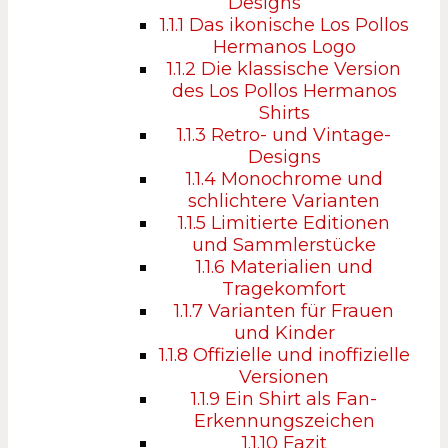
Designs
1.1.1
Das ikonische Los Pollos
Hermanos Logo
1.1.2
Die klassische Version
des Los Pollos Hermanos
Shirts
1.1.3
Retro- und Vintage-
Designs
1.1.4
Monochrome und
schlichtere Varianten
1.1.5
Limitierte Editionen
und Sammlerstücke
1.1.6
Materialien und
Tragekomfort
1.1.7
Varianten für Frauen
und Kinder
1.1.8
Offizielle und inoffizielle
Versionen
1.1.9
Ein Shirt als Fan-
Erkennungszeichen
1.1.10
Fazit