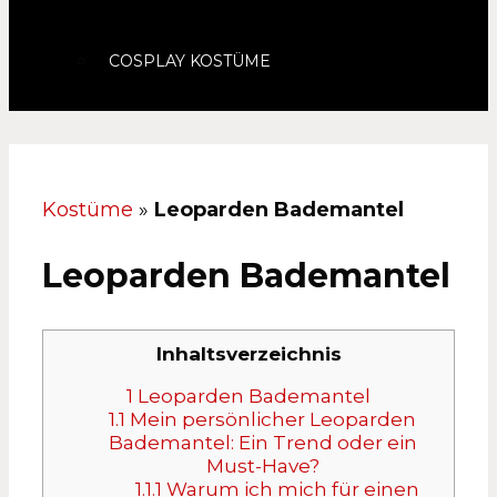
COSPLAY KOSTÜME
Kostüme
»
Leoparden Bademantel
Leoparden Bademantel
Inhaltsverzeichnis
1
Leoparden Bademantel
1.1
Mein persönlicher Leoparden
Bademantel: Ein Trend oder ein
Must-Have?
1.1.1
Warum ich mich für einen