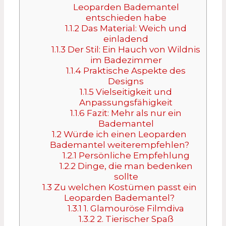
Leoparden Bademantel
entschieden habe
1.1.2
Das Material: Weich und
einladend
1.1.3
Der Stil: Ein Hauch von Wildnis
im Badezimmer
1.1.4
Praktische Aspekte des
Designs
1.1.5
Vielseitigkeit und
Anpassungsfähigkeit
1.1.6
Fazit: Mehr als nur ein
Bademantel
1.2
Würde ich einen Leoparden
Bademantel weiterempfehlen?
1.2.1
Persönliche Empfehlung
1.2.2
Dinge, die man bedenken
sollte
1.3
Zu welchen Kostümen passt ein
Leoparden Bademantel?
1.3.1
1. Glamouröse Filmdiva
1.3.2
2. Tierischer Spaß