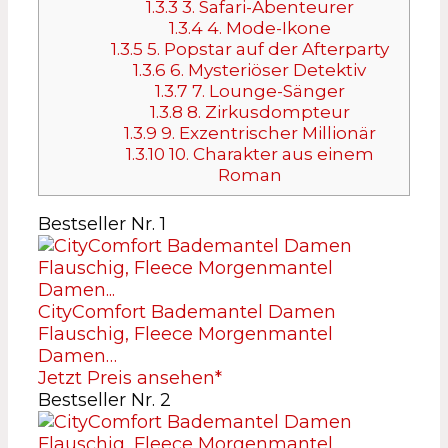
1.3.3
3. Safari-Abenteurer
1.3.4
4. Mode-Ikone
1.3.5
5. Popstar auf der Afterparty
1.3.6
6. Mysteriöser Detektiv
1.3.7
7. Lounge-Sänger
1.3.8
8. Zirkusdompteur
1.3.9
9. Exzentrischer Millionär
1.3.10
10. Charakter aus einem
Roman
Bestseller Nr. 1
CityComfort Bademantel Damen
Flauschig, Fleece Morgenmantel
Damen…
Jetzt Preis ansehen*
Bestseller Nr. 2