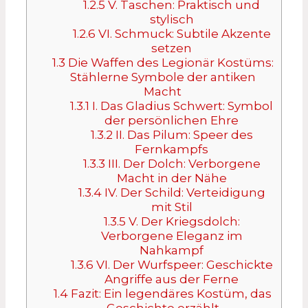
1.2.5
V. Taschen: Praktisch und
stylisch
1.2.6
VI. Schmuck: Subtile Akzente
setzen
1.3
Die Waffen des Legionär Kostüms:
Stählerne Symbole der antiken
Macht
1.3.1
I. Das Gladius Schwert: Symbol
der persönlichen Ehre
1.3.2
II. Das Pilum: Speer des
Fernkampfs
1.3.3
III. Der Dolch: Verborgene
Macht in der Nähe
1.3.4
IV. Der Schild: Verteidigung
mit Stil
1.3.5
V. Der Kriegsdolch:
Verborgene Eleganz im
Nahkampf
1.3.6
VI. Der Wurfspeer: Geschickte
Angriffe aus der Ferne
1.4
Fazit: Ein legendäres Kostüm, das
Geschichte erzählt