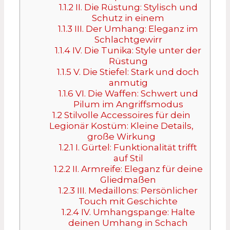
1.1.2
II. Die Rüstung: Stylisch und
Schutz in einem
1.1.3
III. Der Umhang: Eleganz im
Schlachtgewirr
1.1.4
IV. Die Tunika: Style unter der
Rüstung
1.1.5
V. Die Stiefel: Stark und doch
anmutig
1.1.6
VI. Die Waffen: Schwert und
Pilum im Angriffsmodus
1.2
Stilvolle Accessoires für dein
Legionär Kostüm: Kleine Details,
große Wirkung
1.2.1
I. Gürtel: Funktionalität trifft
auf Stil
1.2.2
II. Armreife: Eleganz für deine
Gliedmaßen
1.2.3
III. Medaillons: Persönlicher
Touch mit Geschichte
1.2.4
IV. Umhangspange: Halte
deinen Umhang in Schach