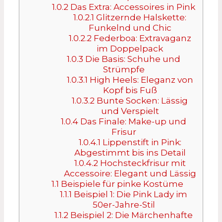
1.0.2
Das Extra: Accessoires in Pink
1.0.2.1
Glitzernde Halskette:
Funkelnd und Chic
1.0.2.2
Federboa: Extravaganz
im Doppelpack
1.0.3
Die Basis: Schuhe und
Strümpfe
1.0.3.1
High Heels: Eleganz von
Kopf bis Fuß
1.0.3.2
Bunte Socken: Lässig
und Verspielt
1.0.4
Das Finale: Make-up und
Frisur
1.0.4.1
Lippenstift in Pink:
Abgestimmt bis ins Detail
1.0.4.2
Hochsteckfrisur mit
Accessoire: Elegant und Lässig
1.1
Beispiele für pinke Kostüme
1.1.1
Beispiel 1: Die Pink Lady im
50er-Jahre-Stil
1.1.2
Beispiel 2: Die Märchenhafte