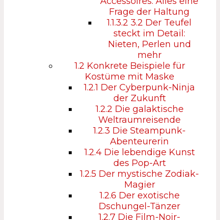
Accessoires: Alles eine
Frage der Haltung
1.1.3.2
3.2 Der Teufel
steckt im Detail:
Nieten, Perlen und
mehr
1.2
Konkrete Beispiele für
Kostüme mit Maske
1.2.1
Der Cyberpunk-Ninja
der Zukunft
1.2.2
Die galaktische
Weltraumreisende
1.2.3
Die Steampunk-
Abenteurerin
1.2.4
Die lebendige Kunst
des Pop-Art
1.2.5
Der mystische Zodiak-
Magier
1.2.6
Der exotische
Dschungel-Tänzer
1.2.7
Die Film-Noir-