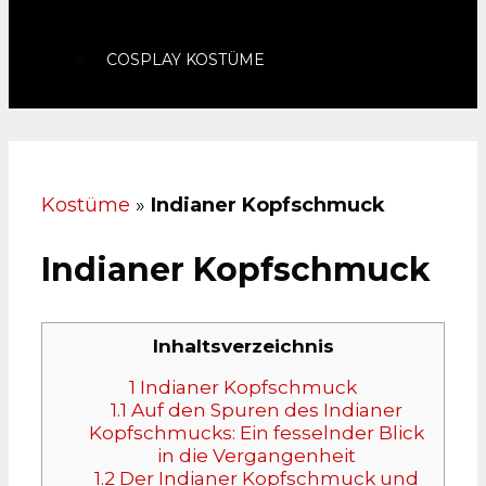
COSPLAY KOSTÜME
Kostüme
»
Indianer Kopfschmuck
Indianer Kopfschmuck
Inhaltsverzeichnis
1
Indianer Kopfschmuck
1.1
Auf den Spuren des Indianer
Kopfschmucks: Ein fesselnder Blick
in die Vergangenheit
1.2
Der Indianer Kopfschmuck und