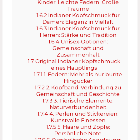
Kinder: Leichte Federn, Große
Träume
1.6.2
Indianer Kopfschmuck für
Damen: Eleganz in Vielfalt
1.6.3
Indianer Kopfschmuck für
Herren: Stärke und Tradition
1.6.4
Unisex-Optionen:
Gemeinschaft und
Zusammenhalt
1.7
Original Indianer Kopfschmuck
eines Häuptlings
1.7.1
1. Federn: Mehr als nur bunte
Hingucker
1.7.2
2. Kopfband: Verbindung zu
Gemeinschaft und Geschichte
1.7.3
3. Tierische Elemente:
Naturverbundenheit
1.7.4
4. Perlen und Stickereien:
Kunstvolle Finessen
1.7.5
5. Haare und Zöpfe:
Persönliche Note
1.7.6
6. Symbolische Anordnung: