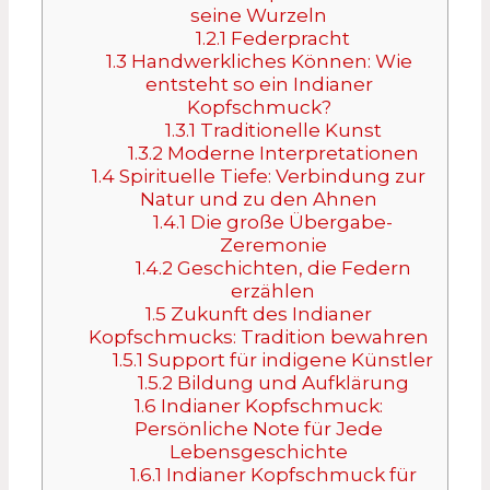
seine Wurzeln
1.2.1
Federpracht
1.3
Handwerkliches Können: Wie
entsteht so ein Indianer
Kopfschmuck?
1.3.1
Traditionelle Kunst
1.3.2
Moderne Interpretationen
1.4
Spirituelle Tiefe: Verbindung zur
Natur und zu den Ahnen
1.4.1
Die große Übergabe-
Zeremonie
1.4.2
Geschichten, die Federn
erzählen
1.5
Zukunft des Indianer
Kopfschmucks: Tradition bewahren
1.5.1
Support für indigene Künstler
1.5.2
Bildung und Aufklärung
1.6
Indianer Kopfschmuck:
Persönliche Note für Jede
Lebensgeschichte
1.6.1
Indianer Kopfschmuck für