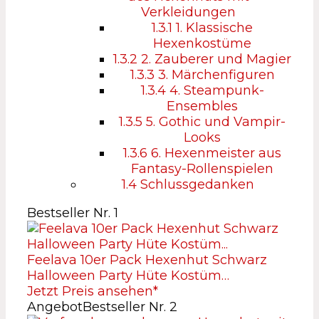
Verkleidungen
1.3.1
1. Klassische
Hexenkostüme
1.3.2
2. Zauberer und Magier
1.3.3
3. Märchenfiguren
1.3.4
4. Steampunk-
Ensembles
1.3.5
5. Gothic und Vampir-
Looks
1.3.6
6. Hexenmeister aus
Fantasy-Rollenspielen
1.4
Schlussgedanken
Bestseller Nr. 1
Feelava 10er Pack Hexenhut Schwarz
Halloween Party Hüte Kostüm…
Jetzt Preis ansehen*
Angebot
Bestseller Nr. 2