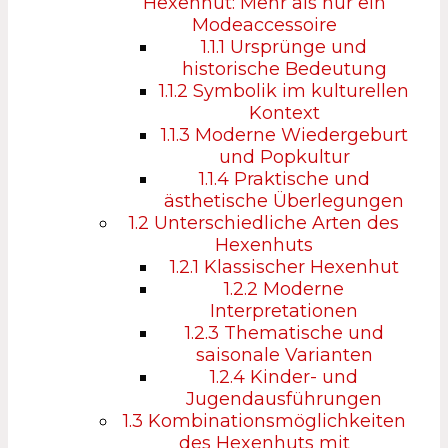
Hexenhut: Mehr als nur ein
Modeaccessoire
1.1.1
Ursprünge und
historische Bedeutung
1.1.2
Symbolik im kulturellen
Kontext
1.1.3
Moderne Wiedergeburt
und Popkultur
1.1.4
Praktische und
ästhetische Überlegungen
1.2
Unterschiedliche Arten des
Hexenhuts
1.2.1
Klassischer Hexenhut
1.2.2
Moderne
Interpretationen
1.2.3
Thematische und
saisonale Varianten
1.2.4
Kinder- und
Jugendausführungen
1.3
Kombinationsmöglichkeiten
des Hexenhuts mit