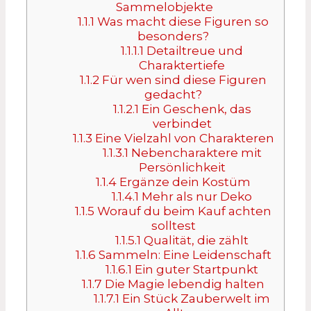
Sammelobjekte
1.1.1
Was macht diese Figuren so
besonders?
1.1.1.1
Detailtreue und
Charaktertiefe
1.1.2
Für wen sind diese Figuren
gedacht?
1.1.2.1
Ein Geschenk, das
verbindet
1.1.3
Eine Vielzahl von Charakteren
1.1.3.1
Nebencharaktere mit
Persönlichkeit
1.1.4
Ergänze dein Kostüm
1.1.4.1
Mehr als nur Deko
1.1.5
Worauf du beim Kauf achten
solltest
1.1.5.1
Qualität, die zählt
1.1.6
Sammeln: Eine Leidenschaft
1.1.6.1
Ein guter Startpunkt
1.1.7
Die Magie lebendig halten
1.1.7.1
Ein Stück Zauberwelt im