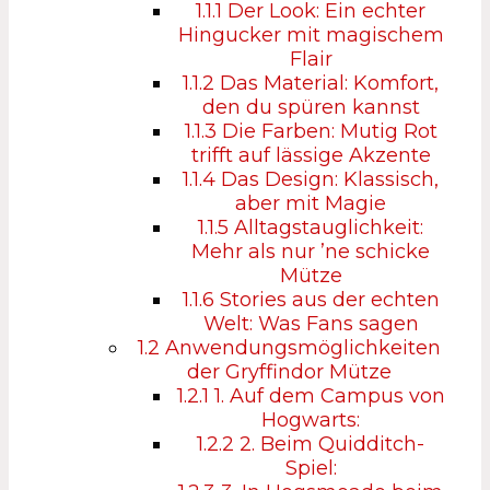
1.1.1
Der Look: Ein echter
Hingucker mit magischem
Flair
1.1.2
Das Material: Komfort,
den du spüren kannst
1.1.3
Die Farben: Mutig Rot
trifft auf lässige Akzente
1.1.4
Das Design: Klassisch,
aber mit Magie
1.1.5
Alltagstauglichkeit:
Mehr als nur ’ne schicke
Mütze
1.1.6
Stories aus der echten
Welt: Was Fans sagen
1.2
Anwendungsmöglichkeiten
der Gryffindor Mütze
1.2.1
1. Auf dem Campus von
Hogwarts:
1.2.2
2. Beim Quidditch-
Spiel: