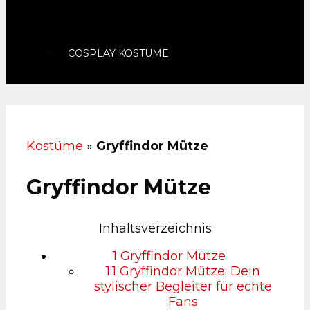
COSPLAY KOSTÜME
Kostüme
»
Gryffindor Mütze
Gryffindor Mütze
Inhaltsverzeichnis
1
Gryffindor Mütze
1.1
Gryffindor Mütze: Dein
stylischer Begleiter für echte
Fans