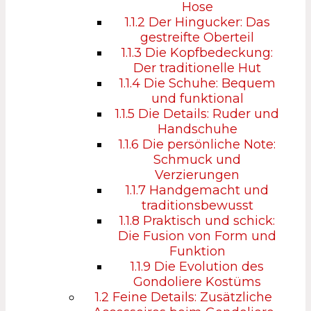
Hose
1.1.2
Der Hingucker: Das
gestreifte Oberteil
1.1.3
Die Kopfbedeckung:
Der traditionelle Hut
1.1.4
Die Schuhe: Bequem
und funktional
1.1.5
Die Details: Ruder und
Handschuhe
1.1.6
Die persönliche Note:
Schmuck und
Verzierungen
1.1.7
Handgemacht und
traditionsbewusst
1.1.8
Praktisch und schick:
Die Fusion von Form und
Funktion
1.1.9
Die Evolution des
Gondoliere Kostüms
1.2
Feine Details: Zusätzliche