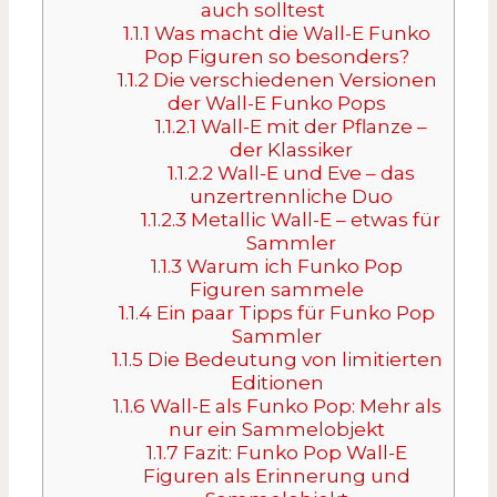
auch solltest
1.1.1
Was macht die Wall-E Funko
Pop Figuren so besonders?
1.1.2
Die verschiedenen Versionen
der Wall-E Funko Pops
1.1.2.1
Wall-E mit der Pflanze –
der Klassiker
1.1.2.2
Wall-E und Eve – das
unzertrennliche Duo
1.1.2.3
Metallic Wall-E – etwas für
Sammler
1.1.3
Warum ich Funko Pop
Figuren sammele
1.1.4
Ein paar Tipps für Funko Pop
Sammler
1.1.5
Die Bedeutung von limitierten
Editionen
1.1.6
Wall-E als Funko Pop: Mehr als
nur ein Sammelobjekt
1.1.7
Fazit: Funko Pop Wall-E
Figuren als Erinnerung und