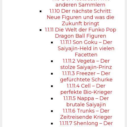
anderen Sammlern
1.1.10
Der nächste Schritt:
Neue Figuren und was die
Zukunft bringt
1.1.11
Die Welt der Funko Pop
Dragon Ball Figuren
1.1.11.1
Son Goku – Der
Saiyajin-Held in vielen
Facetten
1.1.11.2
Vegeta – Der
stolze Saiyajin-Prinz
1.1.11.3
Freezer – Der
gefürchtete Schurke
1.1.11.4
Cell – Der
perfekte Bio-Krieger
1.1.11.5
Nappa – Der
brutale Saiyajin
1.1.11.6
Trunks – Der
Zeitreisende Krieger
1.1.11.7
Shenlong – Der