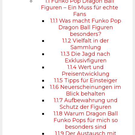
1.1
Funko Pop Dragon Ball
Figuren – Ein Muss für echte
Fans
1.1.1
Was macht Funko Pop
Dragon Ball Figuren
besonders?
1.1.2
Vielfalt in der
Sammlung
1.1.3
Die Jagd nach
Exklusivfiguren
1.1.4
Wert und
Preisentwicklung
1.1.5
Tipps für Einsteiger
1.1.6
Neuerscheinungen im
Blick behalten
1.1.7
Aufbewahrung und
Schutz der Figuren
1.1.8
Warum Dragon Ball
Funko Pops für mich so
besonders sind
1.1.9
Der Austausch mit