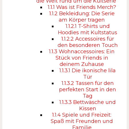
die Welt rund um die Kultserie
1.1.1
Was ist Friends Merch?
1.1.2
Bekleidung: Die Serie
am Körper tragen
1.1.2.1
T-Shirts und
Hoodies mit Kultstatus
1.1.2.2
Accessoires für
den besonderen Touch
1.1.3
Wohnaccessoires: Ein
Stück von Friends in
deinem Zuhause
1.1.3.1
Die ikonische lila
Tür
1.1.3.2
Tassen für den
perfekten Start in den
Tag
1.1.3.3
Bettwäsche und
Kissen
1.1.4
Spiele und Freizeit:
Spaß mit Freunden und
Familie