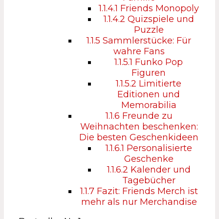
1.1.4.1
Friends Monopoly
1.1.4.2
Quizspiele und
Puzzle
1.1.5
Sammlerstücke: Für
wahre Fans
1.1.5.1
Funko Pop
Figuren
1.1.5.2
Limitierte
Editionen und
Memorabilia
1.1.6
Freunde zu
Weihnachten beschenken:
Die besten Geschenkideen
1.1.6.1
Personalisierte
Geschenke
1.1.6.2
Kalender und
Tagebücher
1.1.7
Fazit: Friends Merch ist
mehr als nur Merchandise