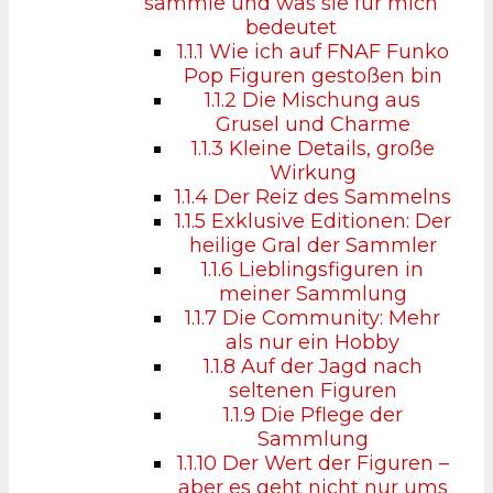
sammle und was sie für mich
bedeutet
1.1.1
Wie ich auf FNAF Funko
Pop Figuren gestoßen bin
1.1.2
Die Mischung aus
Grusel und Charme
1.1.3
Kleine Details, große
Wirkung
1.1.4
Der Reiz des Sammelns
1.1.5
Exklusive Editionen: Der
heilige Gral der Sammler
1.1.6
Lieblingsfiguren in
meiner Sammlung
1.1.7
Die Community: Mehr
als nur ein Hobby
1.1.8
Auf der Jagd nach
seltenen Figuren
1.1.9
Die Pflege der
Sammlung
1.1.10
Der Wert der Figuren –
aber es geht nicht nur ums