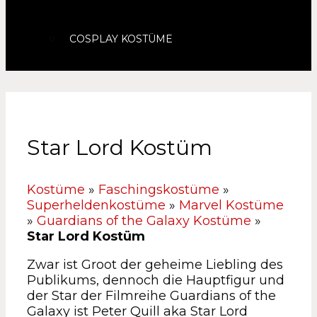
COSPLAY KOSTÜME
Star Lord Kostüm
Kostüme
»
Faschingskostüme
»
Superheldenkostüme
»
Marvel Kostüme
»
Guardians of the Galaxy Kostüme
»
Star Lord Kostüm
Zwar ist Groot der geheime Liebling des
Publikums, dennoch die Hauptfigur und
der Star der Filmreihe Guardians of the
Galaxy ist Peter Quill aka Star Lord