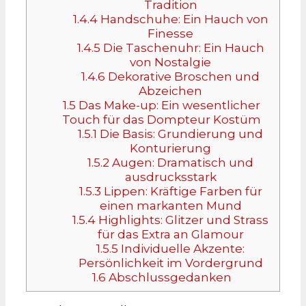
Tradition
1.4.4
Handschuhe: Ein Hauch von
Finesse
1.4.5
Die Taschenuhr: Ein Hauch
von Nostalgie
1.4.6
Dekorative Broschen und
Abzeichen
1.5
Das Make-up: Ein wesentlicher
Touch für das Dompteur Kostüm
1.5.1
Die Basis: Grundierung und
Konturierung
1.5.2
Augen: Dramatisch und
ausdrucksstark
1.5.3
Lippen: Kräftige Farben für
einen markanten Mund
1.5.4
Highlights: Glitzer und Strass
für das Extra an Glamour
1.5.5
Individuelle Akzente:
Persönlichkeit im Vordergrund
1.6
Abschlussgedanken