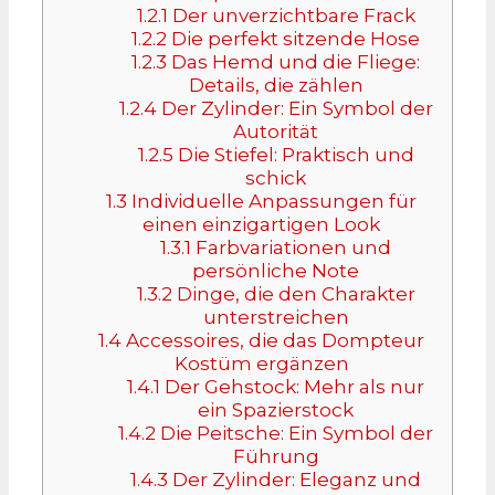
1.2.1
Der unverzichtbare Frack
1.2.2
Die perfekt sitzende Hose
1.2.3
Das Hemd und die Fliege:
Details, die zählen
1.2.4
Der Zylinder: Ein Symbol der
Autorität
1.2.5
Die Stiefel: Praktisch und
schick
1.3
Individuelle Anpassungen für
einen einzigartigen Look
1.3.1
Farbvariationen und
persönliche Note
1.3.2
Dinge, die den Charakter
unterstreichen
1.4
Accessoires, die das Dompteur
Kostüm ergänzen
1.4.1
Der Gehstock: Mehr als nur
ein Spazierstock
1.4.2
Die Peitsche: Ein Symbol der
Führung
1.4.3
Der Zylinder: Eleganz und