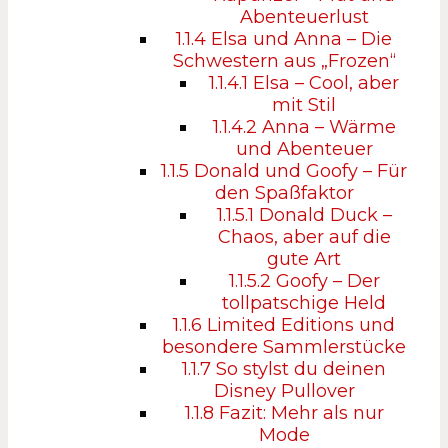
Abenteuerlust
1.1.4
Elsa und Anna – Die
Schwestern aus „Frozen“
1.1.4.1
Elsa – Cool, aber
mit Stil
1.1.4.2
Anna – Wärme
und Abenteuer
1.1.5
Donald und Goofy – Für
den Spaßfaktor
1.1.5.1
Donald Duck –
Chaos, aber auf die
gute Art
1.1.5.2
Goofy – Der
tollpatschige Held
1.1.6
Limited Editions und
besondere Sammlerstücke
1.1.7
So stylst du deinen
Disney Pullover
1.1.8
Fazit: Mehr als nur
Mode