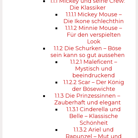
1.1.1
Mickey und seine Crew:
Die Klassiker
1.1.1.1
Mickey Mouse –
Die Ikone schlechthin
1.1.1.2
Minnie Mouse –
Für den verspielten
Look
1.1.2
Die Schurken – Böse
sein kann so gut aussehen
1.1.2.1
Maleficent –
Mystisch und
beeindruckend
1.1.2.2
Scar – Der König
der Bösewichte
1.1.3
Die Prinzessinnen –
Zauberhaft und elegant
1.1.3.1
Cinderella und
Belle – Klassische
Schönheit
1.1.3.2
Ariel und
Rapunzel – Mut und