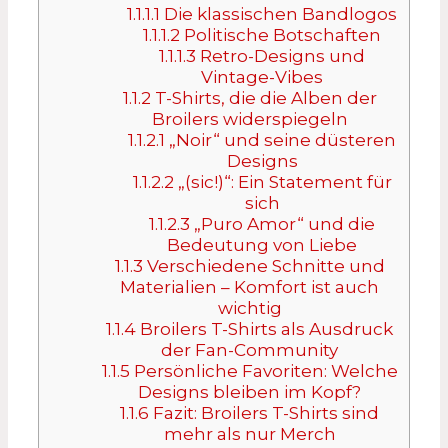
1.1.1.1
Die klassischen Bandlogos
1.1.1.2
Politische Botschaften
1.1.1.3
Retro-Designs und
Vintage-Vibes
1.1.2
T-Shirts, die die Alben der
Broilers widerspiegeln
1.1.2.1
„Noir“ und seine düsteren
Designs
1.1.2.2
„(sic!)“: Ein Statement für
sich
1.1.2.3
„Puro Amor“ und die
Bedeutung von Liebe
1.1.3
Verschiedene Schnitte und
Materialien – Komfort ist auch
wichtig
1.1.4
Broilers T-Shirts als Ausdruck
der Fan-Community
1.1.5
Persönliche Favoriten: Welche
Designs bleiben im Kopf?
1.1.6
Fazit: Broilers T-Shirts sind
mehr als nur Merch