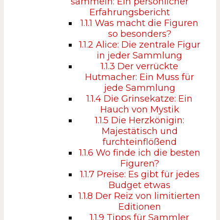
sammeln: Ein persönlicher
Erfahrungsbericht
1.1.1
Was macht die Figuren
so besonders?
1.1.2
Alice: Die zentrale Figur
in jeder Sammlung
1.1.3
Der verrückte
Hutmacher: Ein Muss für
jede Sammlung
1.1.4
Die Grinsekatze: Ein
Hauch von Mystik
1.1.5
Die Herzkönigin:
Majestätisch und
furchteinflößend
1.1.6
Wo finde ich die besten
Figuren?
1.1.7
Preise: Es gibt für jedes
Budget etwas
1.1.8
Der Reiz von limitierten
Editionen
1.1.9
Tipps für Sammler