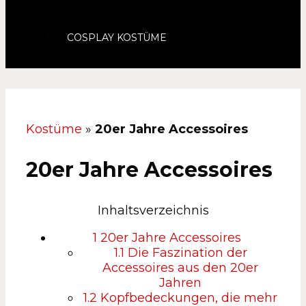
COSPLAY KOSTÜME
Kostüme
»
20er Jahre Accessoires
20er Jahre Accessoires
Inhaltsverzeichnis
1
20er Jahre Accessoires
1.1
Die Faszination der
Accessoires aus den 20er
Jahren
1.2
Kopfbedeckungen, die mehr