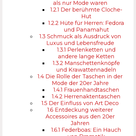
als nur Mode waren
1.2.1
Der berühmte Cloche-
Hut
1.2.2
Hüte für Herren: Fedora
und Panamahut
1.3
Schmuck als Ausdruck von
Luxus und Lebensfreude
1.3.1
Perlenketten und
andere lange Ketten
1.3.2
Manschettenknöpfe
und Krawattennadeln
1.4
Die Rolle der Taschen in der
Mode der 20er Jahre
1.4.1
Frauenhandtaschen
1.4.2
Herrenaktentaschen
1.5
Der Einfluss von Art Deco
1.6
Entdeckung weiterer
Accessoires aus den 20er
Jahren
1.6.1
Federboas: Ein Hauch